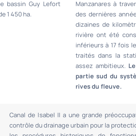
le bassin Guy Lefort
Manzanares à trave
de 1 450 ha.
des dernières année
dizaines de kilomèt
rivière ont été cons
inférieurs à 17 fois
traités dans la stati
assez ambitieux.
Le
partie sud du sys
rives du fleuve.
Canal de Isabel II a une grande préoccupa
contrôle du drainage urbain pour la protec
les procédures historiques de fonctio