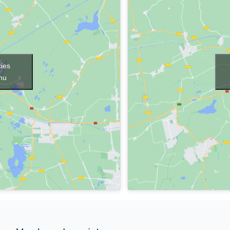
kies
enu