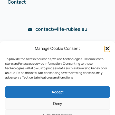
Contact
contact@life-rubies.eu
© LaReklam 2022 –
Politique de confidentialité
Manage Cookie Consent
To provide the best experiences, we use technologies like cookies to
store and/or access device information. Consenting to these
technologies will allow us to process data such as browsing behavior or
unique IDs on this site. Not consenting or withdrawing consent, may
Retour en haut de page
adversely affect certain features and functions.
Accept
Deny